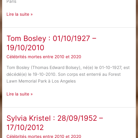
Paris
Tsilla
Lire la suite »
Chelton
:
21/07/1919
Tom Bosley : 01/10/1927 –
–
19/10/2010
15/07/2012
Célébrités mortes entre 2010 et 2020
Tom Bosley (Thomas Edward Bolsey), né(e) le 01-10-1927, est
décédé(e) le 19-10-2010. Son corps est enterré au Forest
Lawn Memorial Park à Los Angeles
Tom
Lire la suite »
Bosley
:
01/10/1927
Sylvia Kristel : 28/09/1952 –
–
17/10/2012
19/10/2010
Célébrités mortes entre 2010 et 2020