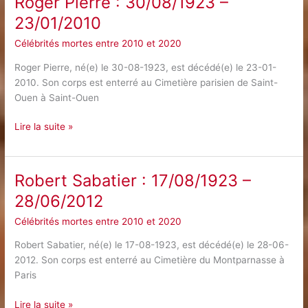
Roger Pierre : 30/08/1923 –
–
23/01/2010
12/11/2012
Célébrités mortes entre 2010 et 2020
Roger Pierre, né(e) le 30-08-1923, est décédé(e) le 23-01-
2010. Son corps est enterré au Cimetière parisien de Saint-
Ouen à Saint-Ouen
Roger
Lire la suite »
Pierre
:
30/08/1923
Robert Sabatier : 17/08/1923 –
–
28/06/2012
23/01/2010
Célébrités mortes entre 2010 et 2020
Robert Sabatier, né(e) le 17-08-1923, est décédé(e) le 28-06-
2012. Son corps est enterré au Cimetière du Montparnasse à
Paris
Robert
Lire la suite »