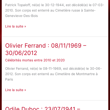
Patrick Topaloff, né(e) le 30-12-1944, est décédé(e) le 07-03-
2010. Son corps est enterré au Cimetière russe à Sainte-
Genevieve-Des-Bois
Patrick
Lire la suite »
Topaloff
:
30/12/1944
Olivier Ferrand : 08/11/1969 –
–
30/06/2012
07/03/2010
Célébrités mortes entre 2010 et 2020
Olivier Ferrand, né(e) le 08-11-1969, est décédé(e) le 30-06-
2012. Son corps est enterré au Cimetière de Montmartre à
Paris
Olivier
Lire la suite »
Ferrand
:
08/11/1969
Odile Duboc : 23/07/1941 –