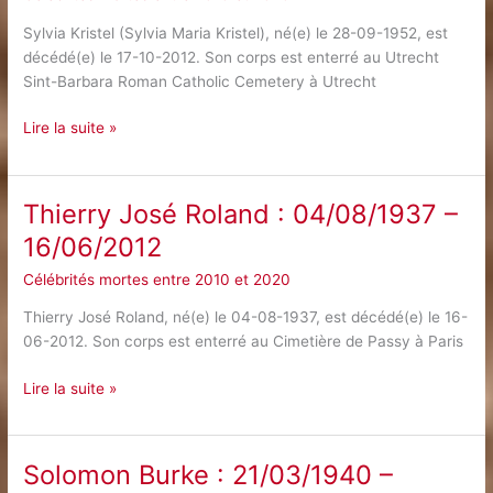
Sylvia Kristel (Sylvia Maria Kristel), né(e) le 28-09-1952, est
décédé(e) le 17-10-2012. Son corps est enterré au Utrecht
Sint-Barbara Roman Catholic Cemetery à Utrecht
Sylvia
Lire la suite »
Kristel
:
28/09/1952
Thierry José Roland : 04/08/1937 –
–
16/06/2012
17/10/2012
Célébrités mortes entre 2010 et 2020
Thierry José Roland, né(e) le 04-08-1937, est décédé(e) le 16-
06-2012. Son corps est enterré au Cimetière de Passy à Paris
Thierry
Lire la suite »
José
Roland
:
Solomon Burke : 21/03/1940 –
04/08/1937