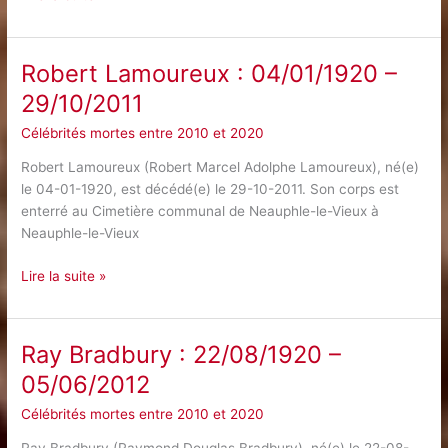
Sabatier
:
17/08/1923
Robert Lamoureux : 04/01/1920 –
–
29/10/2011
28/06/2012
Célébrités mortes entre 2010 et 2020
Robert Lamoureux (Robert Marcel Adolphe Lamoureux), né(e)
le 04-01-1920, est décédé(e) le 29-10-2011. Son corps est
enterré au Cimetière communal de Neauphle-le-Vieux à
Neauphle-le-Vieux
Robert
Lire la suite »
Lamoureux
:
04/01/1920
Ray Bradbury : 22/08/1920 –
–
05/06/2012
29/10/2011
Célébrités mortes entre 2010 et 2020