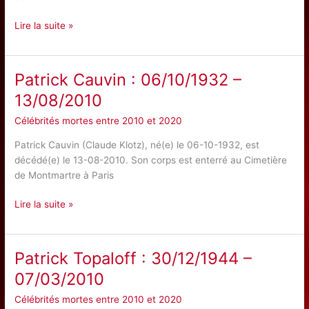
Pépito
Lire la suite »
Pavon
:
12/02/1941
Patrick Cauvin : 06/10/1932 –
–
13/08/2010
17/10/2012
Célébrités mortes entre 2010 et 2020
Patrick Cauvin (Claude Klotz), né(e) le 06-10-1932, est
décédé(e) le 13-08-2010. Son corps est enterré au Cimetière
de Montmartre à Paris
Patrick
Lire la suite »
Cauvin
:
06/10/1932
Patrick Topaloff : 30/12/1944 –
–
07/03/2010
13/08/2010
Célébrités mortes entre 2010 et 2020