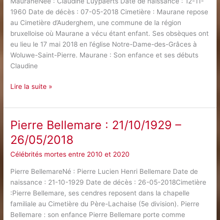
MauraneNée : Claudine Luypaerts Date de naissance : 12-11-
1960 Date de décès : 07-05-2018 Cimetière : Maurane repose
au Cimetière d’Auderghem, une commune de la région
bruxelloise où Maurane a vécu étant enfant. Ses obsèques ont
eu lieu le 17 mai 2018 en l’église Notre-Dame-des-Grâces à
Woluwe-Saint-Pierre. Maurane : Son enfance et ses débuts
Claudine
Maurane
Lire la suite »
:
12/11/1960
–
Pierre Bellemare : 21/10/1929 –
07/05/2018
26/05/2018
Célébrités mortes entre 2010 et 2020
Pierre BellemareNé : Pierre Lucien Henri Bellemare Date de
naissance : 21-10-1929 Date de décès : 26-05-2018Cimetière
:Pierre Bellemare, ses cendres reposent dans la chapelle
familiale au Cimetière du Père-Lachaise (5e division). Pierre
Bellemare : son enfance Pierre Bellemare porte comme