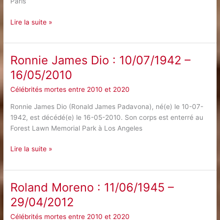
Paris
Roland
Lire la suite »
Petit
:
13/01/1924
Ronnie James Dio : 10/07/1942 –
–
16/05/2010
10/07/2011
Célébrités mortes entre 2010 et 2020
Ronnie James Dio (Ronald James Padavona), né(e) le 10-07-
1942, est décédé(e) le 16-05-2010. Son corps est enterré au
Forest Lawn Memorial Park à Los Angeles
Ronnie
Lire la suite »
James
Dio
:
Roland Moreno : 11/06/1945 –
10/07/1942
29/04/2012
–
16/05/2010
Célébrités mortes entre 2010 et 2020