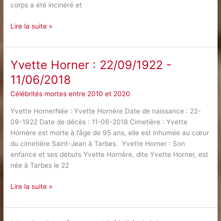
corps a été incinéré et
Sean
Lire la suite »
Connery
:
25/08/1930
Yvette‌ ‌Horner‌ ‌:‌ ‌22/09/1922‌ ‌-‌
–
‌11/06/2018‌
31/10/2020
Célébrités mortes entre 2010 et 2020
Yvette HornerNée : Yvette Hornère Date de naissance : 22-
09-1922 Date de décès : 11-06-2018 Cimetière : Yvette
Hornère est morte à l’âge de 95 ans, elle est inhumée au cœur
du cimetière Saint-Jean à Tarbes. Yvette Horner : Son
enfance et ses débuts Yvette Hornère, dite Yvette Horner, est
née à Tarbes le 22
Yvette‌
Lire la suite »
‌Horner‌
‌:‌
‌22/09/1922‌