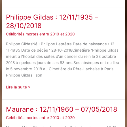
Bocuse
:
11/02/1926
Philippe Gildas : 12/11/1935 –
–
28/10/2018
20/01/2018
Célébrités mortes entre 2010 et 2020
Philippe GildasNé : Philippe Leprêtre Date de naissance : 12-
11-1935 Date de décès : 28-10-2018Cimetière :Philippe Gildas
meurt à l’hôpital des suites d’un cancer du rein le 28 octobre
2018 à quelques jours de ses 83 ans.Ses obsèques ont eu lieu
le 5 novembre 2018 au Cimetière du Père-Lachaise à Paris.
Philippe Gildas : son
Philippe
Lire la suite »
Gildas
:
12/11/1935
Maurane : 12/11/1960 – 07/05/2018
–
Célébrités mortes entre 2010 et 2020
28/10/2018