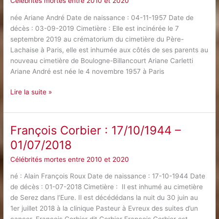
Célébrités mortes entre 2010 et 2020
née Ariane André Date de naissance : 04-11-1957 Date de
décès : 03-09-2019 Cimetière : Elle est incinérée le 7
septembre 2019 au crématorium du cimetière du Père-
Lachaise à Paris, elle est inhumée aux côtés de ses parents au
nouveau cimetière de Boulogne-Billancourt Ariane Carletti
Ariane André est née le 4 novembre 1957 à Paris
Ariane
Lire la suite »
Carletti
:
04/11/1957
François Corbier : 17/10/1944 –
–
01/07/2018
03/09/2019
Célébrités mortes entre 2010 et 2020
né : Alain François Roux Date de naissance : 17-10-1944 Date
de décès : 01-07-2018 Cimetière : Il est inhumé au cimetière
de Serez dans l’Eure. Il est décédédans la nuit du 30 juin au
1er juillet 2018 à la clinique Pasteur à Evreux des suites d’un