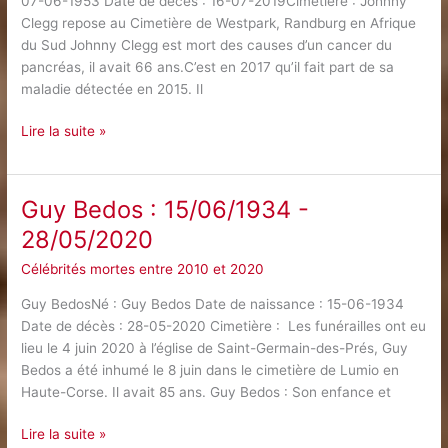
07-06-1953 Date de décès : 16-07-2019Cimetière : Johnny
Clegg repose au Cimetière de Westpark, Randburg en Afrique
du Sud Johnny Clegg est mort des causes d’un cancer du
pancréas, il avait 66 ans.C’est en 2017 qu’il fait part de sa
maladie détectée en 2015. Il
Johnny
Lire la suite »
Clegg
:
07/06/1953
Guy‌ ‌Bedos‌ ‌:‌ ‌15/06/1934‌ ‌-‌
–
‌28/05/2020‌
16/07/2019
Célébrités mortes entre 2010 et 2020
Guy BedosNé : Guy Bedos Date de naissance : 15-06-1934
Date de décès : 28-05-2020 Cimetière : Les funérailles ont eu
lieu le 4 juin 2020 à l’église de Saint-Germain-des-Prés, Guy
Bedos a été inhumé le 8 juin dans le cimetière de Lumio en
Haute-Corse. Il avait 85 ans. Guy Bedos : Son enfance et
Guy‌
Lire la suite »