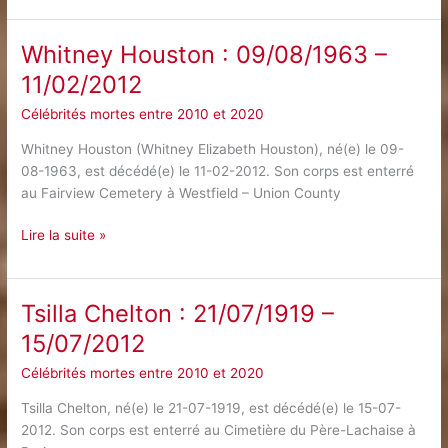
Ki
:
Whitney Houston : 09/08/1963 –
13/02/1921
11/02/2012
–
09/04/2013
Célébrités mortes entre 2010 et 2020
Whitney Houston (Whitney Elizabeth Houston), né(e) le 09-
08-1963, est décédé(e) le 11-02-2012. Son corps est enterré
au Fairview Cemetery à Westfield – Union County
Whitney
Lire la suite »
Houston
:
09/08/1963
Tsilla Chelton : 21/07/1919 –
–
15/07/2012
11/02/2012
Célébrités mortes entre 2010 et 2020
Tsilla Chelton, né(e) le 21-07-1919, est décédé(e) le 15-07-
2012. Son corps est enterré au Cimetière du Père-Lachaise à