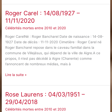
:
15/04/1936
Roger Carel : 14/08/1927 –
–
11/11/2020
19/11/2019
Célébrités mortes entre 2010 et 2020
Roger CarelNé : Roger Bancharel Date de naissance : 14-08-
1927 Date de décès : 11-11-2020 Cimetière : Roger Carel né
Roger Bancharel repose dans le caveau familial dans la
commune de Villejésus, qui dépend de la ville de Aigre.A ce
propos, il n’est pas décédé à Aigre (Charente) comme
l’annoncent de nombreux médias, mais à
Roger
Lire la suite »
Carel
:
14/08/1927
Rose Laurens : 04/03/1951 –
–
29/04/2018
11/11/2020
Célébrités mortes entre 2010 et 2020