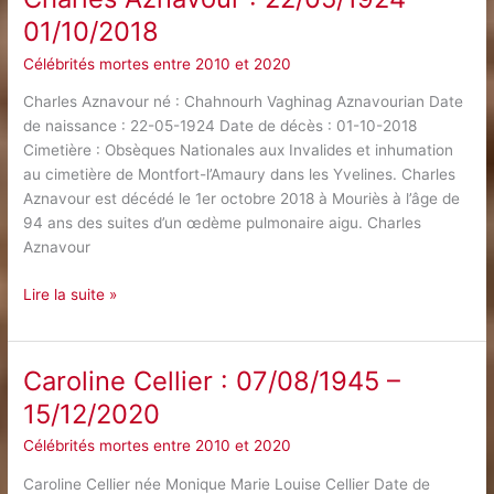
05/12/2017
01/10/2018
Célébrités mortes entre 2010 et 2020
Charles Aznavour né : Chahnourh Vaghinag Aznavourian Date
de naissance : 22-05-1924 Date de décès : 01-10-2018
Cimetière : Obsèques Nationales aux Invalides et inhumation
au cimetière de Montfort-l’Amaury dans les Yvelines. Charles
Aznavour est décédé le 1er octobre 2018 à Mouriès à l’âge de
94 ans des suites d’un œdème pulmonaire aigu. Charles
Aznavour
Charles
Lire la suite »
Aznavour
:
22/05/1924
Caroline Cellier : 07/08/1945 –
–
15/12/2020
01/10/2018
Célébrités mortes entre 2010 et 2020
Caroline Cellier née Monique Marie Louise Cellier Date de