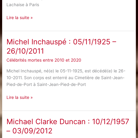
Lachaise à Paris
Michel
Lire la suite »
Duchaussoy
:
29/11/1938
Michel Inchauspé : 05/11/1925 –
–
26/10/2011
13/03/2012
Célébrités mortes entre 2010 et 2020
Michel Inchauspé, né(e) le 05-11-1925, est décédé(e) le 26-
10-2011. Son corps est enterré au Cimetière de Saint-Jean-
Pied-de-Port à Saint-Jean-Pied-de-Port
Michel
Lire la suite »
Inchauspé
:
05/11/1925
Michael Clarke Duncan : 10/12/1957
–
– 03/09/2012
26/10/2011