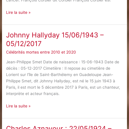
cancer. François Corbier dit Corbier François Corbier est
François
Lire la suite »
Corbier
:
17/10/1944
Johnny Hallyday 15/06/1943 –
–
05/12/2017
01/07/2018
Célébrités mortes entre 2010 et 2020
Jean-Philippe Smet Date de naissance : 15-06-1943 Date de
décès : 05-12-2017 Cimetière : Il repose au cimetière de
Lorient sur l’île de Saint-Barthélemy en Guadeloupe Jean-
Philippe Smet, dit Johnny Hallyday, est né le 15 juin 1943 à
Paris, il est mort le 5 décembre 2017 à Paris, est un chanteur,
interprète et acteur français.
Johnny
Lire la suite »
Hallyday
15/06/1943
–
Charles Aznavour : 22/05/1924 –