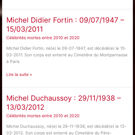
Parély
:
07/10/1917
Michel Didier Fortin : 09/07/1947 –
–
15/03/2011
14/01/2012
Célébrités mortes entre 2010 et 2020
Michel Didier Fortin, né(e) le 09-07-1947, est décédé(e) le 15-
03-2011. Son corps est enterré au Cimetière du Montparnasse
à Paris
Michel
Lire la suite »
Didier
Fortin
:
Michel Duchaussoy : 29/11/1938 –
09/07/1947
13/03/2012
–
15/03/2011
Célébrités mortes entre 2010 et 2020
Michel Duchaussoy, né(e) le 29-11-1938, est décédé(e) le 13-
03-2012. Son corps est enterré au Cimetière du Père-