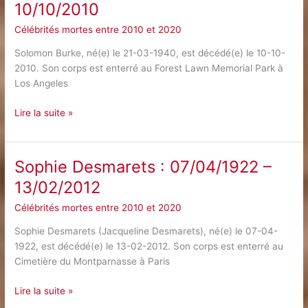
10/10/2010
–
16/06/2012
Célébrités mortes entre 2010 et 2020
Solomon Burke, né(e) le 21-03-1940, est décédé(e) le 10-10-
2010. Son corps est enterré au Forest Lawn Memorial Park à
Los Angeles
Solomon
Lire la suite »
Burke
:
21/03/1940
Sophie Desmarets : 07/04/1922 –
–
13/02/2012
10/10/2010
Célébrités mortes entre 2010 et 2020
Sophie Desmarets (Jacqueline Desmarets), né(e) le 07-04-
1922, est décédé(e) le 13-02-2012. Son corps est enterré au
Cimetière du Montparnasse à Paris
Sophie
Lire la suite »
Desmarets