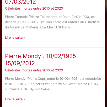
07/03/2012
14/03/2012
Célébrités mortes entre 2010 et 2020
Pierre Tornade (Pierre Tournadre), né(e) le 21-01-1930, est
décédé(e) le 07-03-2012. Son corps est enterré au Cimetière
du Mesnil Saint-Denis à Le Mesnil St Denis
Pierre
Lire la suite »
Tornade
:
21/01/1930
Pierre Mondy : 10/02/1925 –
–
15/09/2012
07/03/2012
Célébrités mortes entre 2010 et 2020
Pierre Mondy (Pierre Cup), né(e) le 10-02-1925, est décédé(e)
le 15-09-2012. Son corps est enterré au Cimetière de Neuilly-
sur-Seine à Neuilly-sur-Seine
Pierre
Lire la suite »
Mondy