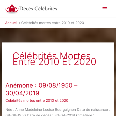
Aller
Men
au
contenu
princ
Accueil
Célébrités mortes entre 2010 et 2020
Célébrités Mortes
Entre 2010 Et 2020
Anémone : 09/08/1950 –
30/04/2019
Célébrités mortes entre 2010 et 2020
Née : Anne Madeleine Louise Bourguignon Date de naissance :
09-08-1950 Date de décès : 30-04-2019 Cimetière :