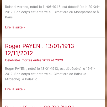
Roland Moreno, né(e) le 11-06-1945, est décédé(e) le 29-04-
2012. Son corps est enterré au Cimetière du Montparnasse à
Paris
Roland
Lire la suite »
Moreno
:
11/06/1945
Roger PAYEN : 13/01/1913 –
–
12/11/2012
29/04/2012
Célébrités mortes entre 2010 et 2020
Roger PAYEN , né(e) le 13-01-1913, est décédé(e) le 12-11-
2012. Son corps est enterré au Cimetière de Balazuc
(Ardèche). à Balazuc
Roger
Lire la suite »
PAYEN
:
13/01/1913