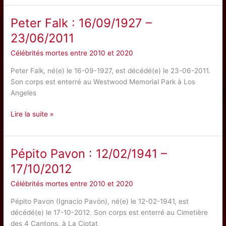
:
10/02/1925
Peter Falk : 16/09/1927 –
–
23/06/2011
15/09/2012
Célébrités mortes entre 2010 et 2020
Peter Falk, né(e) le 16-09-1927, est décédé(e) le 23-06-2011.
Son corps est enterré au Westwood Memorial Park à Los
Angeles
Peter
Lire la suite »
Falk
:
16/09/1927
Pépito Pavon : 12/02/1941 –
–
17/10/2012
23/06/2011
Célébrités mortes entre 2010 et 2020
Pépito Pavon (Ignacio Pavón), né(e) le 12-02-1941, est
décédé(e) le 17-10-2012. Son corps est enterré au Cimetière
des 4 Cantons. à La Ciotat