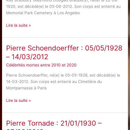
Ray Bradbury (Raymond Douglas Bradbury), né(e) le 22-08-
1920, est décédé(e) le 05-06-2012. Son corps est enterré au
Memorial Park Cemetery à Los Angeles
Ray
Lire la suite »
Bradbury
:
22/08/1920
Pierre Schoendoerffer : 05/05/1928
–
– 14/03/2012
05/06/2012
Célébrités mortes entre 2010 et 2020
Pierre Schoendoerffer, né(e) le 05-05-1928, est décédé(e) le
14-03-2012. Son corps est enterré au Cimetière du
Montparnasse à Paris
Pierre
Lire la suite »
Schoendoerffer
:
05/05/1928
Pierre Tornade : 21/01/1930 –
–