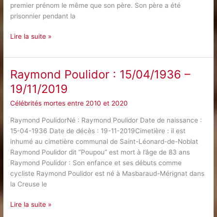
premier prénom le même que son père. Son père a été
prisonnier pendant la
Pierre
Lire la suite »
Bellemare
:
21/10/1929
Raymond Poulidor : 15/04/1936 –
–
19/11/2019
26/05/2018
Célébrités mortes entre 2010 et 2020
Raymond PoulidorNé : Raymond Poulidor Date de naissance :
15-04-1936 Date de décès : 19-11-2019Cimetière : il est
inhumé au cimetière communal de Saint-Léonard-de-Noblat
Raymond Poulidor dit “Poupou” est mort à l’âge de 83 ans
Raymond Poulidor : Son enfance et ses débuts comme
cycliste Raymond Poulidor est né à Masbaraud-Mérignat dans
la Creuse le
Raymond
Lire la suite »
Poulidor