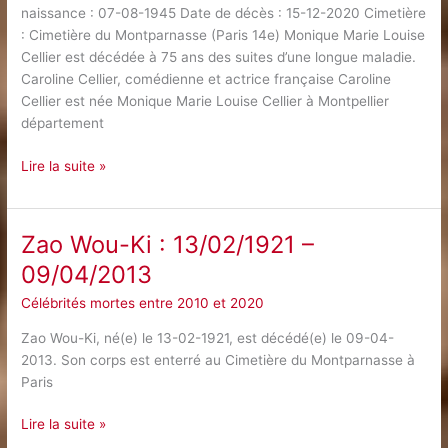
naissance : 07-08-1945 Date de décès : 15-12-2020 Cimetière
: Cimetière du Montparnasse (Paris 14e) Monique Marie Louise
Cellier est décédée à 75 ans des suites d’une longue maladie.
Caroline Cellier, comédienne et actrice française Caroline
Cellier est née Monique Marie Louise Cellier à Montpellier
département
Caroline
Lire la suite »
Cellier
:
07/08/1945
Zao Wou-Ki : 13/02/1921 –
–
09/04/2013
15/12/2020
Célébrités mortes entre 2010 et 2020
Zao Wou-Ki, né(e) le 13-02-1921, est décédé(e) le 09-04-
2013. Son corps est enterré au Cimetière du Montparnasse à
Paris
Zao
Lire la suite »
Wou-