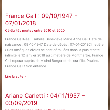
‌Bedos‌
‌:‌
‌15/06/1934‌
France‌ ‌Gall‌ ‌:‌ ‌09/10/1947‌ ‌-‌
‌-‌
‌07/01/2018‌
‌28/05/2020‌
Célébrités mortes entre 2010 et 2020
France GallNée : Isabelle Geneviève Marie Anne Gall Date de
naissance : 09-10-1947 Date de décès : 07-01-2018Cimetière
: Ses obsèques civiles se sont déroulées dans la plus stricte
intimité le 12 janvier 2018 au cimetière de Montmartre. France
Gall repose auprès de Michel Berger et de leur fille, Pauline.
France Gall : Son enfance
France‌
Lire la suite »
‌Gall‌
‌:‌
‌09/10/1947‌
Ariane Carletti : 04/11/1957 –
‌-‌
03/09/2019
‌07/01/2018‌