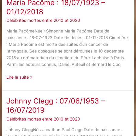
Maria Pacôme : 18/07/1923 –
‌-‌
01/12/2018
‌11/06/2018‌
Célébrités mortes entre 2010 et 2020
Maria PacômeNée : Simonne Maria Pacôme Date de
naissance : 18-07-1923 Date de décès : 01-12-2018 Cimetière
: Maria Pacôme est morte des suites d’un cancer de
l’amygdale. Ses obsèques se sont déroulées le 10 décembre
2018 au crématorium du cimetière du Père-Lachaise à Paris.
Parmi les acteurs connus, Daniel Auteuil et Bernard le Coq
Maria
Lire la suite »
Pacôme
:
18/07/1923
Johnny Clegg : 07/06/1953 –
–
16/07/2019
01/12/2018
Célébrités mortes entre 2010 et 2020
Johnny CleggNé : Jonathan Paul Clegg Date de naissance :