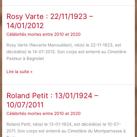
:
07/04/1922
Rosy Varte : 22/11/1923 –
–
14/01/2012
13/02/2012
Célébrités mortes entre 2010 et 2020
Rosy Varte (Nevarte Manouélian), né(e) le 22-11-1923, est
décédé(e) le 14-01-2012. Son corps est enterré au Cimetière
Pasteur à Bagnolet
Rosy
Lire la suite »
Varte
:
22/11/1923
Roland Petit : 13/01/1924 –
–
10/07/2011
14/01/2012
Célébrités mortes entre 2010 et 2020
Roland Petit, né(e) le 13-01-1924, est décédé(e) le 10-07-
2011. Son corps est enterré au Cimetière du Montparnasse à