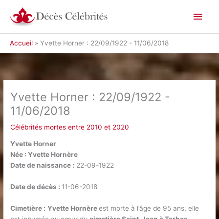
Aller
Men
au
contenu
princ
Accueil
Yvette‌ ‌Horner‌ ‌:‌ ‌22/09/1922‌ ‌-‌ ‌11/06/2018‌
Yvette‌ ‌Horner‌ ‌:‌ ‌22/09/1922‌ ‌-‌
‌11/06/2018‌
Célébrités mortes entre 2010 et 2020
Yvette Horner
Née : Yvette Hornère
Date de naissance :
22-09-1922
Date de décès :
11-06-2018
Cimetière :
Yvette Hornère
est morte à l’âge de 95 ans, elle