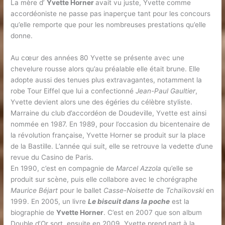
La mère d’
Yvette Horner
avait vu juste, Yvette comme
accordéoniste ne passe pas inaperçue tant pour les concours
qu’elle remporte que pour les nombreuses prestations qu’elle
donne.
Au cœur des années 80 Yvette se présente avec une
chevelure rousse alors qu’au préalable elle était brune. Elle
adopte aussi des tenues plus extravagantes, notamment la
robe Tour Eiffel que lui a confectionné
Jean-Paul Gaultier
,
Yvette devient alors une des égéries du célèbre styliste.
Marraine du club d’accordéon de Doudeville, Yvette est ainsi
nommée en 1987. En 1989, pour l’occasion du bicentenaire de
la révolution française, Yvette Horner se produit sur la place
de la Bastille. L’année qui suit, elle se retrouve la vedette d’une
revue du Casino de Paris.
En 1990, c’est en compagnie de
Marcel Azzola
qu’elle se
produit sur scène, puis elle collabore avec le chorégraphe
Maurice Béjart
pour le ballet
Casse-Noisette
de
Tchaïkovski
en
1999. En 2005, un livre
Le biscuit dans la poche
est la
biographie de
Yvette Horner
. C’est en 2007 que son album
Double d’Or sort, ensuite en 2009, Yvette prend part à la