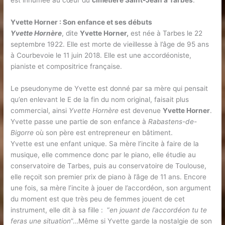
est inhumée au cœur du
cimetière Saint-Jean à Tarbes
.
Yvette Horner : Son enfance et ses débuts
Yvette Hornère
, dite
Yvette Horner,
est née à Tarbes le 22
septembre 1922. Elle est morte de vieillesse à l’âge de 95 ans
à Courbevoie le 11 juin 2018. Elle est une accordéoniste,
pianiste et compositrice française.
Le pseudonyme de Yvette est donné par sa mère qui pensait
qu’en enlevant le E de la fin du nom original, faisait plus
commercial, ainsi
Yvette Hornère
est devenue
Yvette Horner
.
Yvette passe une partie de son enfance à
Rabastens-de-
Bigorre
où son père est entrepreneur en bâtiment.
Yvette est une enfant unique. Sa mère l’incite à faire de la
musique, elle commence donc par le piano, elle étudie au
conservatoire de Tarbes, puis au conservatoire de Toulouse,
elle reçoit son premier prix de piano à l’âge de 11 ans. Encore
une fois, sa mère l’incite à jouer de l’accordéon, son argument
du moment est que très peu de femmes jouent de cet
instrument, elle dit à sa fille : “
en jouant de l’accordéon tu te
feras une situation
”…Même si Yvette garde la nostalgie de son