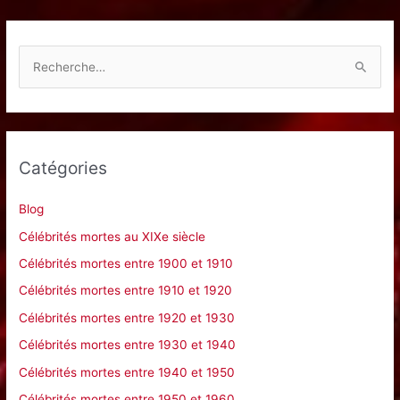
R
e
c
h
e
Catégories
r
c
Blog
h
Célébrités mortes au XIXe siècle
e
Célébrités mortes entre 1900 et 1910
r
Célébrités mortes entre 1910 et 1920
Célébrités mortes entre 1920 et 1930
:
Célébrités mortes entre 1930 et 1940
Célébrités mortes entre 1940 et 1950
Célébrités mortes entre 1950 et 1960