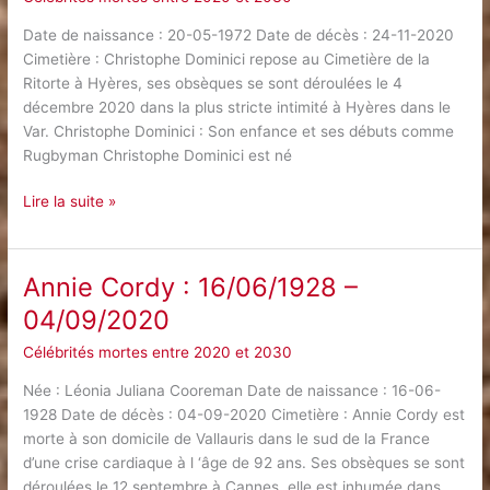
Date de naissance : 20-05-1972 Date de décès : 24-11-2020
Cimetière : Christophe Dominici repose au Cimetière de la
Ritorte à Hyères, ses obsèques se sont déroulées le 4
décembre 2020 dans la plus stricte intimité à Hyères dans le
Var. Christophe Dominici : Son enfance et ses débuts comme
Rugbyman Christophe Dominici est né
Christophe
Lire la suite »
Dominici
:
20/05/1972
Annie Cordy : 16/06/1928 –
–
04/09/2020
24/11/2020
Célébrités mortes entre 2020 et 2030
Née : Léonia Juliana Cooreman Date de naissance : 16-06-
1928 Date de décès : 04-09-2020 Cimetière : Annie Cordy est
morte à son domicile de Vallauris dans le sud de la France
d’une crise cardiaque à l ‘âge de 92 ans. Ses obsèques se sont
déroulées le 12 septembre à Cannes, elle est inhumée dans