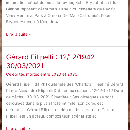
inhumation début du mois de février, Kobe Bryant et sa fille
Gianna reposent désormais au sein du cimetière de Pacific
View Memorial Park à Corona Del Mar (Californie). Kobe
Bryant est mort à l’âge de 41
Kobe
Lire la suite »
Bryant
:
23/08/1978
Gérard Filipelli : 12/12/1942 –
–
30/03/2021
26/01/2020
Célébrités mortes entre 2020 et 2030
Gérard Filipelli dit Phil guitariste des “Charlots” Il est né Gérard
Pierre Alexandre Filippelli Date de naissance : 12-12-1942 Date
de décès : 30-03-2021 Cimetière : Ses obsèques se sont
déroulées dans la plus stricte intimité, son corps est
crématisé. Gérard Filipelli les débuts de sa carrière Gérard
Filipelli est un acteur, compositeur, scénariste et
Gérard
Lire la suite »