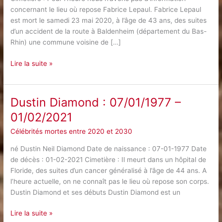
concernant le lieu où repose Fabrice Lepaul. Fabrice Lepaul
est mort le samedi 23 mai 2020, à l’âge de 43 ans, des suites
d’un accident de la route à Baldenheim (département du Bas-
Rhin) une commune voisine de […]
Fabrice
Lire la suite »
Lepaul
:
17/11/1976
Dustin Diamond : 07/01/1977 –
–
01/02/2021
23/05/2020
Célébrités mortes entre 2020 et 2030
né Dustin Neil Diamond Date de naissance : 07-01-1977 Date
de décès : 01-02-2021 Cimetière : Il meurt dans un hôpital de
Floride, des suites d’un cancer généralisé à l’âge de 44 ans. A
l’heure actuelle, on ne connaît pas le lieu où repose son corps.
Dustin Diamond et ses débuts Dustin Diamond est un
Dustin
Lire la suite »