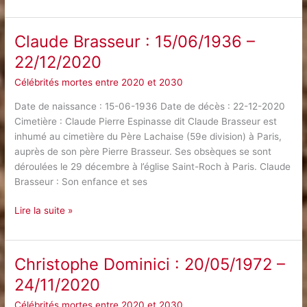
Diamond
:
07/01/1977
Claude Brasseur : 15/06/1936 –
–
22/12/2020
01/02/2021
Célébrités mortes entre 2020 et 2030
Date de naissance : 15-06-1936 Date de décès : 22-12-2020
Cimetière : Claude Pierre Espinasse dit Claude Brasseur est
inhumé au cimetière du Père Lachaise (59e division) à Paris,
auprès de son père Pierre Brasseur. Ses obsèques se sont
déroulées le 29 décembre à l’église Saint-Roch à Paris. Claude
Brasseur : Son enfance et ses
Claude
Lire la suite »
Brasseur
:
15/06/1936
Christophe Dominici : 20/05/1972 –
–
24/11/2020
22/12/2020
Célébrités mortes entre 2020 et 2030