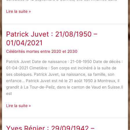
Annie
Lire la suite »
Cordy
:
16/06/1928
Patrick Juvet : 21/08/1950 –
–
01/04/2021
04/09/2020
Célébrités mortes entre 2020 et 2030
Patrick Juvet Date de naissance : 21-08-1950 Date de décès :
01-04-2021 Cimetière : Son corps est incinéré à la suite de
ses obsèques. Patrick Juvet, sa naissance, sa famille, son
enfance… Patrick Juvet est né le 21 août 1950 à Montreux, il
grandit à La Tour-de-Peilz, dans le canton de Vaud en Suisse.Il
est
Patrick
Lire la suite »
Juvet
:
21/08/1950
Yves Rénier : 29/09/1942 –