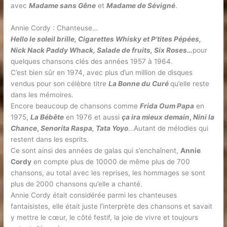
avec
Madame sans Gêne
et
Madame de Sévigné
.
Annie Cordy : Chanteuse…
Hello le soleil brille, Cigarettes Whisky et P’tites Pépées,
Nick Nack Paddy Whack, Salade de fruits, Six Roses…
pour
quelques chansons clés des années 1957 à 1964.
C’est bien sûr en 1974, avec plus d’un million de disques
vendus pour son célèbre titre
La Bonne du Curé
qu’elle reste
dans les mémoires.
Encore beaucoup de chansons comme
Frida Oum Papa
en
1975,
La Bébête
en 1976 et aussi
ça ira mieux demain
,
Nini la
Chance
,
Senorita Raspa, Tata Yoyo
…Autant de mélodies qui
restent dans les esprits.
Ce sont ainsi des années de galas qui s’enchaînent,
Annie
Cordy
en compte plus de 10000 de même plus de 700
chansons, au total avec les reprises, les hommages se sont
plus de 2000 chansons qu’elle a chanté.
Annie Cordy était considérée parmi les chanteuses
fantaisistes, elle était juste l’interprète des chansons et savait
y mettre le cœur, le côté festif, la joie de vivre et toujours