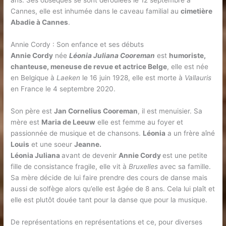
ans. Ses obsèques se sont déroulées le 12 septembre à
Cannes, elle est inhumée dans le caveau familial au
cimetière
Abadie à Cannes
.
Annie Cordy : Son enfance et ses débuts
Annie Cordy
née
Léonia Juliana Cooreman
est
humoriste,
chanteuse, meneuse de revue et actrice Belge
, elle est née
en Belgique à
Laeken
le 16 juin 1928, elle est morte à
Vallauris
en France le 4 septembre 2020.
Son père est
Jan Cornelius Cooreman
, il est menuisier. Sa
mère est
Maria de Leeuw
elle est femme au foyer et
passionnée de musique et de chansons.
Léonia
a un frère aîné
Louis
et une soeur
Jeanne.
Léonia Juliana
avant de devenir
Annie Cordy
est une petite
fille de consistance fragile, elle vit à
Bruxelles
avec sa famille.
Sa mère décide de lui faire prendre des cours de danse mais
aussi de solfège alors qu’elle est âgée de 8 ans. Cela lui plaît et
elle est plutôt douée tant pour la danse que pour la musique.
De représentations en représentations et ce, pour diverses