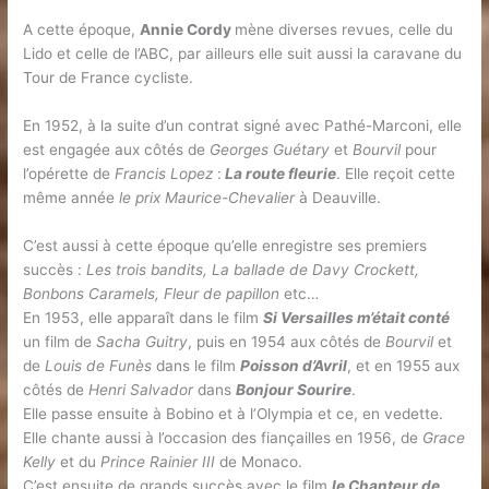
A cette époque,
Annie Cordy
mène diverses revues, celle du
Lido et celle de l’ABC, par ailleurs elle suit aussi la caravane du
Tour de France cycliste.
En 1952, à la suite d’un contrat signé avec Pathé-Marconi, elle
est engagée aux côtés de
Georges Guétary
et
Bourvil
pour
l’opérette de
Francis Lopez
:
La route fleurie
. Elle reçoit cette
même année
le prix Maurice-Chevalier
à Deauville.
C’est aussi à cette époque qu’elle enregistre ses premiers
succès :
Les trois bandits, La ballade de Davy Crockett,
Bonbons Caramels, Fleur de papillon
etc…
En 1953, elle apparaît dans le film
Si Versailles m’était conté
un film de
Sacha Guitry
, puis en 1954 aux côtés de
Bourvil
et
de
Louis de Funès
dans le film
Poisson d’Avril
, et en 1955 aux
côtés de
Henri Salvador
dans
Bonjour Sourire
.
Elle passe ensuite à Bobino et à l’Olympia et ce, en vedette.
Elle chante aussi à l’occasion des fiançailles en 1956, de
Grace
Kelly
et du
Prince Rainier III
de Monaco.
C’est ensuite de grands succès avec le film
le Chanteur de