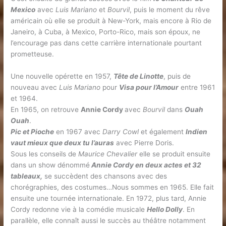
Mexico
avec
Luis Mariano
et
Bourvil
, puis le moment du rêve
américain où elle se produit à New-York, mais encore à Rio de
Janeiro, à Cuba, à Mexico, Porto-Rico, mais son époux, ne
l’encourage pas dans cette carrière internationale pourtant
prometteuse.
Une nouvelle opérette en 1957,
Tête de Linotte
, puis de
nouveau avec
Luis Mariano
pour
Visa pour l’Amour
entre 1961
et 1964.
En 1965, on retrouve
Annie Cordy
avec
Bourvil
dans
Ouah
Ouah
.
Pic et Pioche
en 1967 avec
Darry Cowl
et également
Indien
vaut mieux que deux tu l’auras
avec Pierre Doris.
Sous les conseils de
Maurice Chevalier
elle se produit ensuite
dans un show dénommé
Annie Cordy en deux actes et 32
tableaux,
se succèdent des chansons avec des
chorégraphies, des costumes…Nous sommes en 1965. Elle fait
ensuite une tournée internationale. En 1972, plus tard, Annie
Cordy redonne vie à la comédie musicale
Hello Dolly
. En
parallèle, elle connaît aussi le succès au théâtre notamment