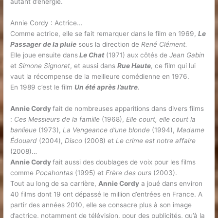
autant d’énergie.
Annie Cordy : Actrice…
Comme actrice, elle se fait remarquer dans le film en 1969,
Le
Passager de la pluie
sous la direction de
René Clément.
Elle joue ensuite dans
Le Chat
(1971) aux côtés de
Jean Gabin
et
Simone Signoret
, et aussi dans
Rue Haute
,
ce film qui lui
vaut la récompense de la meilleure comédienne en 1976.
En 1989 c’est le film
Un été après l’autre
.
Annie Cordy
fait de nombreuses apparitions dans divers films
:
Ces Messieurs de la famille
(1968),
Elle court, elle court la
banlieue
(1973),
La Vengeance d’une blonde
(1994),
Madame
Édouard
(2004),
Disco
(2008) et
Le crime est notre affaire
(2008)…
Annie Cordy
fait aussi des doublages de voix pour les films
comme
Pocahontas
(1995) et
Frère des ours
(2003).
Tout au long de sa carrière,
Annie Cordy
a joué dans environ
40 films dont 19 ont dépassé le million d’entrées en France. A
partir des années 2010, elle se consacre plus à son image
d’actrice, notamment de télévision, pour des publicités, qu’à la