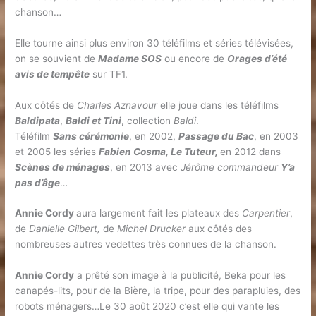
chanson…
Elle tourne ainsi plus environ 30 téléfilms et séries télévisées,
on se souvient de
Madame SOS
ou encore de
Orages d’été
avis de tempête
sur TF1.
Aux côtés de
Charles Aznavour
elle joue dans les téléfilms
Baldipata
,
Baldi et Tini
, collection
Baldi
.
Téléfilm
Sans cérémonie
, en 2002,
Passage du Bac
, en 2003
et 2005 les séries
Fabien Cosma, Le Tuteur,
en 2012 dans
Scènes de ménages
, en 2013 avec
Jérôme commandeur
Y’a
pas d’âge
…
Annie Cordy
aura largement fait les plateaux des
Carpentier
,
de
Danielle Gilbert,
de
Michel Drucker
aux côtés des
nombreuses autres vedettes très connues de la chanson.
Annie Cordy
a prêté son image à la publicité, Beka pour les
canapés-lits, pour de la Bière, la tripe, pour des parapluies, des
robots ménagers…Le 30 août 2020 c’est elle qui vante les