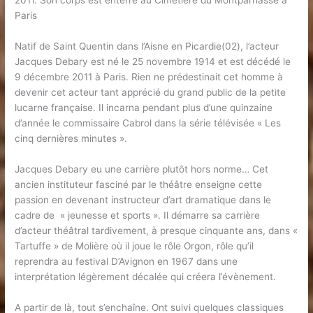
2011. Son corps est enterré au Cimetière du Montparnasse à
Paris
Natif de Saint Quentin dans l’Aisne en Picardie(02), l’acteur
Jacques Debary est né le 25 novembre 1914 et est décédé le
9 décembre 2011 à Paris. Rien ne prédestinait cet homme à
devenir cet acteur tant apprécié du grand public de la petite
lucarne française. Il incarna pendant plus d’une quinzaine
d’année le commissaire Cabrol dans la série télévisée « Les
cinq dernières minutes ».
Jacques Debary eu une carrière plutôt hors norme… Cet
ancien instituteur fasciné par le théâtre enseigne cette
passion en devenant instructeur d’art dramatique dans le
cadre de « jeunesse et sports ». Il démarre sa carrière
d’acteur théâtral tardivement, à presque cinquante ans, dans «
Tartuffe » de Molière où il joue le rôle Orgon, rôle qu’il
reprendra au festival D’Avignon en 1967 dans une
interprétation légèrement décalée qui créera l’évènement.
A partir de là, tout s’enchaîne. Ont suivi quelques classiques