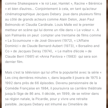
comme Shakespeare « le roi Lear, Hamlet », Racine « Bérénice
» et bien d’autres… Conjointement à cela, en tant qu’acteur
cinématographique Jacques Debary joue dans plusieurs films
au côté de grands acteurs comme Alain Delon, Jean Paul
Belmondo et Claudia Cardinale. Louis Malle est le premier
metteur en scène qui lui donne un rôle dans « Le voleur ». A
son Palmarès on peut compter une trentaine de films comme
« La Scoumoune » de José Giovanni (1972), « L’Affaire
Dominici » de Claude Bernard-Aubert (1973), « Borsalino and
Co » de Jacques Deray (1974), « Le maître d’école » de
Claude Berri (1981) et «Anna Pavlova » (1983) qui sera son
dernier film.
Mais c’est la télévision qui lui offre la popularité avec la série «
Les cinq dernières minutes », dans laquelle il jouera de 1975 à
1992 dans près de 66 épisodes. Devenu pensionnaire de la
Comédie Française en 1984, il poursuivra sa carrière théâtrale
jusqu’à l’âge de 86 ans. Il décide, en 1999, de se retirer dans
sa région natale, la Picardie, pour y vivre une retraite
paisible. Jacques Debary est inhumé au Cimetière de