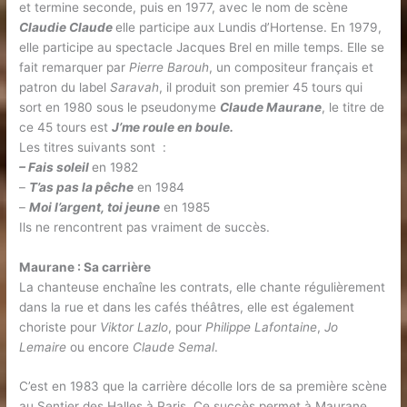
et termine seconde, puis en 1977, avec le nom de scène
Claudie Claude
elle participe aux Lundis d’Hortense. En 1979,
elle participe au spectacle Jacques Brel en mille temps. Elle se
fait remarquer par
Pierre Barouh
, un compositeur français et
patron du label
Saravah
, il produit son premier 45 tours qui
sort en 1980 sous le pseudonyme
Claude Maurane
, le titre de
ce 45 tours est
J’me roule en boule.
Les titres suivants sont :
– Fais soleil
en 1982
–
T’as pas la pêche
en 1984
–
Moi l’argent, toi jeune
en 1985
Ils ne rencontrent pas vraiment de succès.
Maurane : Sa carrière
La chanteuse enchaîne les contrats, elle chante régulièrement
dans la rue et dans les cafés théâtres, elle est également
choriste pour
Viktor Lazlo
, pour
Philippe Lafontaine
,
Jo
Lemaire
ou encore
Claude Semal
.
C’est en 1983 que la carrière décolle lors de sa première scène
au Sentier des Halles à Paris. Ce succès permet à Maurane