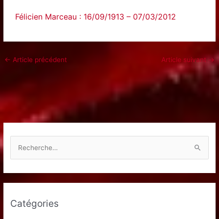
Félicien Marceau : 16/09/1913 – 07/03/2012
←
Article précédent
Article suivant
→
R
e
c
h
e
Catégories
r