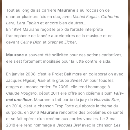
Tout au long de sa carrière
Maurane
a eu l’occasion de
chanter plusieurs fois en duo, avec
Michel Fugain, Catherine
Lara, Lara Fabian
et encore bien d’autres…
En 1994 Maurane reçoit le prix de l’artiste interprète
francophone de l’année aux victoires de la musique et ce
devant
Céline Dion
et
Stephan Eicher
.
Maurane
a souvent été sollicitée pour des actions caritatives,
elle s’est fortement mobilisée pour la lutte contre le sida.
En janvier 2008, c’est le Projet Baltimore en collaboration avec
Jacques Higelin, Riké
et le groupe
Sweet Air
pour tous les
otages du monde entier. En 2009, elle rend hommage à
Claude Nougaro
, début 2011 elle offre son dixième album
Fais-
moi une fleur
. Maurane a fait partie du jury de
Nouvelle Star
,
en 2014, c’est la chanson Trop Forte qui aborde le thème du
surpoids, en 2016
Maurane
rencontre des problèmes de santé
et se fait opérer d’un œdème aux cordes vocales. Le 3 mai
2018 elle rend hommage à
Jacques Brel
avec la chanson
Les