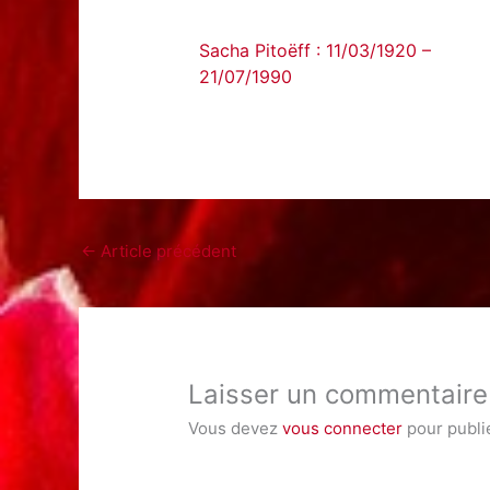
Sacha Pitoëff : 11/03/1920 –
21/07/1990
←
Article précédent
Laisser un commentaire
Vous devez
vous connecter
pour publi