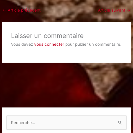
←
Article précédent
Article suivant
→
Laisser un commentaire
Vous devez
vous connecter
pour publier un commentaire.
R
e