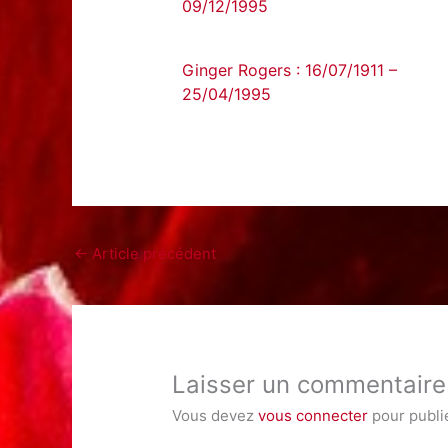
09/12/1995
Ginger Rogers : 16/07/1911 –
25/04/1995
←
Article précédent
Laisser un commentaire
Vous devez
vous connecter
pour publi