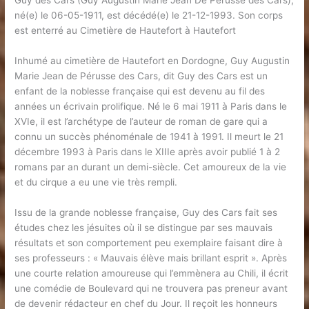
Guy des Cars (Guy Augustin Marie Jean De Pérusse des Cars),
né(e) le 06-05-1911, est décédé(e) le 21-12-1993. Son corps
est enterré au Cimetière de Hautefort à Hautefort
Inhumé au cimetière de Hautefort en Dordogne, Guy Augustin
Marie Jean de Pérusse des Cars, dit Guy des Cars est un
enfant de la noblesse française qui est devenu au fil des
années un écrivain prolifique. Né le 6 mai 1911 à Paris dans le
XVIe, il est l’archétype de l’auteur de roman de gare qui a
connu un succès phénoménale de 1941 à 1991. Il meurt le 21
décembre 1993 à Paris dans le XIIIe après avoir publié 1 à 2
romans par an durant un demi-siècle. Cet amoureux de la vie
et du cirque a eu une vie très rempli.
Issu de la grande noblesse française, Guy des Cars fait ses
études chez les jésuites où il se distingue par ses mauvais
résultats et son comportement peu exemplaire faisant dire à
ses professeurs : « Mauvais élève mais brillant esprit ». Après
une courte relation amoureuse qui l’emmènera au Chili, il écrit
une comédie de Boulevard qui ne trouvera pas preneur avant
de devenir rédacteur en chef du Jour. Il reçoit les honneurs