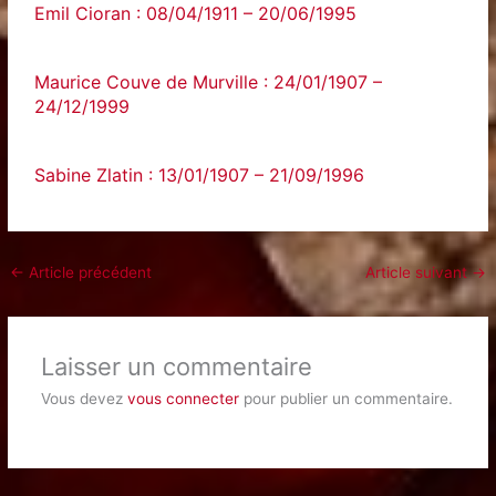
Emil Cioran : 08/04/1911 – 20/06/1995
Maurice Couve de Murville : 24/01/1907 –
24/12/1999
Sabine Zlatin : 13/01/1907 – 21/09/1996
←
Article précédent
Article suivant
→
Laisser un commentaire
Vous devez
vous connecter
pour publier un commentaire.