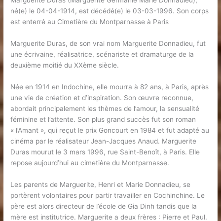
Marguerite Duras (Marguerite Germaine Marie Donnadieu),
né(e) le 04-04-1914, est décédé(e) le 03-03-1996. Son corps
est enterré au Cimetière du Montparnasse à Paris
Marguerite Duras, de son vrai nom Marguerite Donnadieu, fut
une écrivaine, réalisatrice, scénariste et dramaturge de la
deuxième moitié du XXème siècle.
Née en 1914 en Indochine, elle mourra à 82 ans, à Paris, après
une vie de création et d’inspiration. Son œuvre reconnue,
abordait principalement les thèmes de l’amour, la sensualité
féminine et l’attente. Son plus grand succès fut son roman
« l’Amant », qui reçut le prix Goncourt en 1984 et fut adapté au
cinéma par le réalisateur Jean-Jacques Anaud. Marguerite
Duras mourut le 3 mars 1996, rue Saint-Benoît, à Paris. Elle
repose aujourd’hui au cimetière du Montparnasse.
Les parents de Marguerite, Henri et Marie Donnadieu, se
portèrent volontaires pour partir travailler en Cochinchine. Le
père est alors directeur de l’école de Gia Dinh tandis que la
mère est institutrice. Marguerite a deux frères : Pierre et Paul.