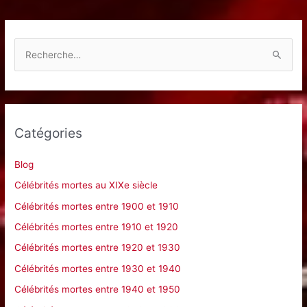
R
e
c
h
e
Catégories
r
c
Blog
h
Célébrités mortes au XIXe siècle
e
Célébrités mortes entre 1900 et 1910
r
Célébrités mortes entre 1910 et 1920
Célébrités mortes entre 1920 et 1930
:
Célébrités mortes entre 1930 et 1940
Célébrités mortes entre 1940 et 1950