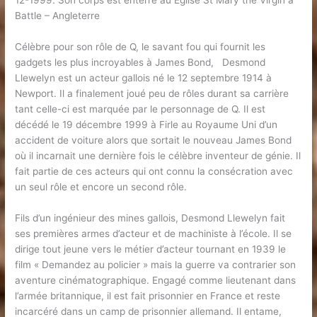
12-1999. Son corps est enterré au Eglise St Mary the Virgin à
Battle – Angleterre
Célèbre pour son rôle de Q, le savant fou qui fournit les
gadgets les plus incroyables à James Bond, Desmond
Llewelyn est un acteur gallois né le 12 septembre 1914 à
Newport. Il a finalement joué peu de rôles durant sa carrière
tant celle-ci est marquée par le personnage de Q. Il est
décédé le 19 décembre 1999 à Firle au Royaume Uni d’un
accident de voiture alors que sortait le nouveau James Bond
où il incarnait une dernière fois le célèbre inventeur de génie. Il
fait partie de ces acteurs qui ont connu la consécration avec
un seul rôle et encore un second rôle.
Fils d’un ingénieur des mines gallois, Desmond Llewelyn fait
ses premières armes d’acteur et de machiniste à l’école. Il se
dirige tout jeune vers le métier d’acteur tournant en 1939 le
film « Demandez au policier » mais la guerre va contrarier son
aventure cinématographique. Engagé comme lieutenant dans
l’armée britannique, il est fait prisonnier en France et reste
incarcéré dans un camp de prisonnier allemand. Il entame,