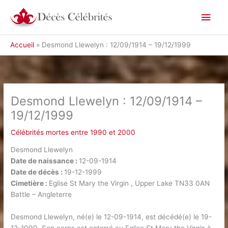
Aller
Men
au
contenu
princ
Accueil
Desmond Llewelyn : 12/09/1914 – 19/12/1999
Desmond Llewelyn : 12/09/1914 –
19/12/1999
Célébrités mortes entre 1990 et 2000
Desmond Llewelyn
Date de naissance :
12-09-1914
Date de décès :
19-12-1999
Cimetière :
Eglise St Mary the Virgin , Upper Lake TN33 0AN
Battle – Angleterre
Desmond Llewelyn, né(e) le 12-09-1914, est décédé(e) le 19-