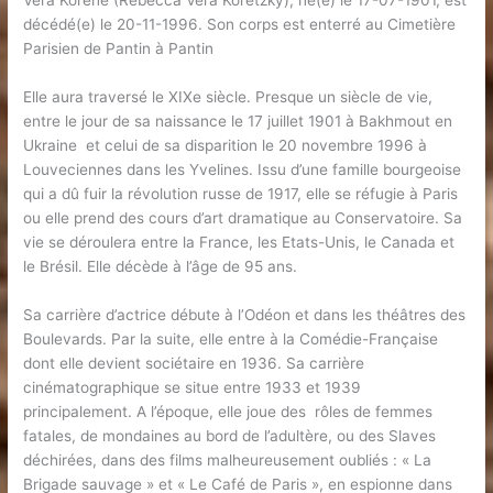
Véra Korène (Rebecca Véra Koretzky), né(e) le 17-07-1901, est
décédé(e) le 20-11-1996. Son corps est enterré au Cimetière
Parisien de Pantin à Pantin
Elle aura traversé le XIXe siècle. Presque un siècle de vie,
entre le jour de sa naissance le 17 juillet 1901 à Bakhmout en
Ukraine et celui de sa disparition le 20 novembre 1996 à
Louveciennes dans les Yvelines. Issu d’une famille bourgeoise
qui a dû fuir la révolution russe de 1917, elle se réfugie à Paris
ou elle prend des cours d’art dramatique au Conservatoire. Sa
vie se déroulera entre la France, les Etats-Unis, le Canada et
le Brésil. Elle décède à l’âge de 95 ans.
Sa carrière d’actrice débute à l’Odéon et dans les théâtres des
Boulevards. Par la suite, elle entre à la Comédie-Française
dont elle devient sociétaire en 1936. Sa carrière
cinématographique se situe entre 1933 et 1939
principalement. A l’époque, elle joue des rôles de femmes
fatales, de mondaines au bord de l’adultère, ou des Slaves
déchirées, dans des films malheureusement oubliés : « La
Brigade sauvage » et « Le Café de Paris », en espionne dans