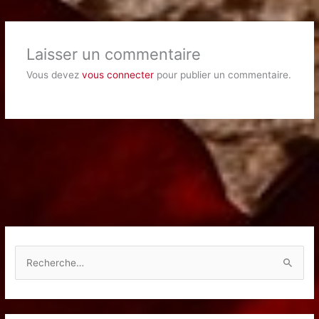
Laisser un commentaire
Vous devez
vous connecter
pour publier un commentaire.
R
e
c
h