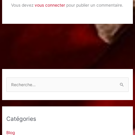
Vous devez
vous connecter
pour publier un commentaire.
R
e
c
h
e
Catégories
r
c
Blog