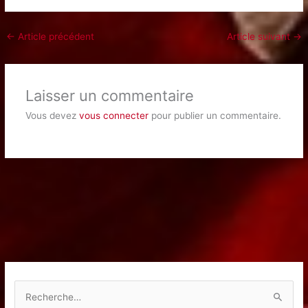
←
Article précédent
Article suivant
→
Laisser un commentaire
Vous devez
vous connecter
pour publier un commentaire.
R
e