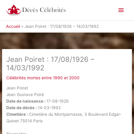
Aller
Men
au
contenu
princ
Accueil
Jean Poiret : 17/08/1926 – 14/03/1992
Jean Poiret : 17/08/1926 –
14/03/1992
Célébrités mortes entre 1990 et 2000
Jean Poiret
Jean Gustave Poiré
Date de naissance :
17-08-1926
Date de décès :
14-03-1992
Cimetière :
Cimetière du Montparnasse, 3 Boulevard Edgar-
Quinet 75014 Paris