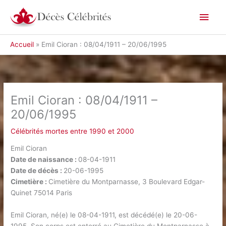
Aller
Men
au
contenu
princ
Accueil
Emil Cioran : 08/04/1911 – 20/06/1995
Emil Cioran : 08/04/1911 –
20/06/1995
Célébrités mortes entre 1990 et 2000
Emil Cioran
Date de naissance :
08-04-1911
Date de décès :
20-06-1995
Cimetière :
Cimetière du Montparnasse, 3 Boulevard Edgar-
Quinet 75014 Paris
Emil Cioran, né(e) le 08-04-1911, est décédé(e) le 20-06-