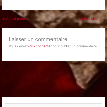
←
Article précédent
Article suivant
→
Laisser un commentaire
Vous devez
vous connecter
pour publier un commentaire.
R