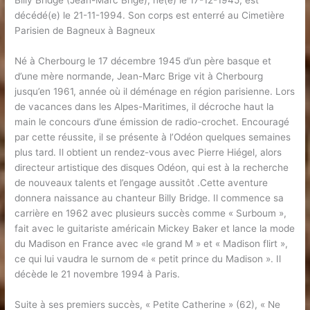
Billy Bridge (Jean-Marc Brige), né(e) le 17-12-1945, est
décédé(e) le 21-11-1994. Son corps est enterré au Cimetière
Parisien de Bagneux à Bagneux
Né à Cherbourg le 17 décembre 1945 d’un père basque et
d’une mère normande, Jean-Marc Brige vit à Cherbourg
jusqu’en 1961, année où il déménage en région parisienne. Lors
de vacances dans les Alpes-Maritimes, il décroche haut la
main le concours d’une émission de radio-crochet. Encouragé
par cette réussite, il se présente à l’Odéon quelques semaines
plus tard. Il obtient un rendez-vous avec Pierre Hiégel, alors
directeur artistique des disques Odéon, qui est à la recherche
de nouveaux talents et l’engage aussitôt .Cette aventure
donnera naissance au chanteur Billy Bridge. Il commence sa
carrière en 1962 avec plusieurs succès comme « Surboum »,
fait avec le guitariste américain Mickey Baker et lance la mode
du Madison en France avec «le grand M » et « Madison flirt »,
ce qui lui vaudra le surnom de « petit prince du Madison ». Il
décède le 21 novembre 1994 à Paris.
Suite à ses premiers succès, « Petite Catherine » (62), « Ne