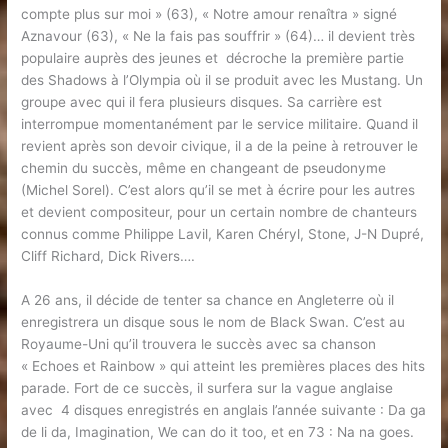
compte plus sur moi » (63), « Notre amour renaîtra » signé
Aznavour (63), « Ne la fais pas souffrir » (64)… il devient très
populaire auprès des jeunes et décroche la première partie
des Shadows à l’Olympia où il se produit avec les Mustang. Un
groupe avec qui il fera plusieurs disques. Sa carrière est
interrompue momentanément par le service militaire. Quand il
revient après son devoir civique, il a de la peine à retrouver le
chemin du succès, même en changeant de pseudonyme
(Michel Sorel). C’est alors qu’il se met à écrire pour les autres
et devient compositeur, pour un certain nombre de chanteurs
connus comme Philippe Lavil, Karen Chéryl, Stone, J-N Dupré,
Cliff Richard, Dick Rivers….
A 26 ans, il décide de tenter sa chance en Angleterre où il
enregistrera un disque sous le nom de Black Swan. C’est au
Royaume-Uni qu’il trouvera le succès avec sa chanson
« Echoes et Rainbow » qui atteint les premières places des hits
parade. Fort de ce succès, il surfera sur la vague anglaise
avec 4 disques enregistrés en anglais l’année suivante : Da ga
de li da, Imagination, We can do it too, et en 73 : Na na goes.