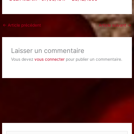
←
Article précédent
Article suivant
→
Laisser un commentaire
Vous devez
vous connecter
pour publier un commentaire.