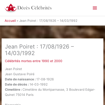
Aller
Men
au
contenu
princ
Accueil
Jean Poiret : 17/08/1926 – 14/03/1992
Jean Poiret : 17/08/1926 –
14/03/1992
Célébrités mortes entre 1990 et 2000
Jean Poiret
Jean Gustave Poiré
Date de naissance :
17-08-1926
Date de décès :
14-03-1992
Cimetière :
Cimetière du Montparnasse, 3 Boulevard Edgar-
Quinet 75014 Paris