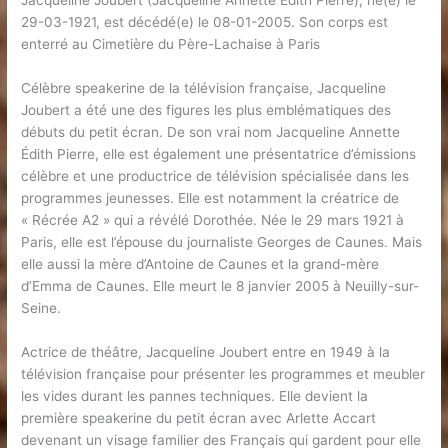
Jacqueline Joubert (Jacqueline Annette Édith Pierre), né(e) le
29-03-1921, est décédé(e) le 08-01-2005. Son corps est
enterré au Cimetière du Père-Lachaise à Paris
Célèbre speakerine de la télévision française, Jacqueline
Joubert a été une des figures les plus emblématiques des
débuts du petit écran. De son vrai nom Jacqueline Annette
Édith Pierre, elle est également une présentatrice d’émissions
célèbre et une productrice de télévision spécialisée dans les
programmes jeunesses. Elle est notamment la créatrice de
« Récrée A2 » qui a révélé Dorothée. Née le 29 mars 1921 à
Paris, elle est l’épouse du journaliste Georges de Caunes. Mais
elle aussi la mère d’Antoine de Caunes et la grand-mère
d’Emma de Caunes. Elle meurt le 8 janvier 2005 à Neuilly-sur-
Seine.
Actrice de théâtre, Jacqueline Joubert entre en 1949 à la
télévision française pour présenter les programmes et meubler
les vides durant les pannes techniques. Elle devient la
première speakerine du petit écran avec Arlette Accart
devenant un visage familier des Français qui gardent pour elle