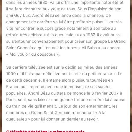
dans les années 1980, va lui offrir une importante notoriété et
il se fera connaitre aux yeux de tous. Sous l’impulsion de son
ami Guy Lux, André Bézu se lance dans la chanson. Ce
changement de carrière va lui être profitable puisqu’il va très
vite rencontrer le succès grâce notamment à son tube au
refrain très célèbre « A la queuleuleu » en 1987. Il avait aussi
su s’entourer convenablement pour créer son groupe Le Grand
Saint Germain a qui l’on doit les tubes « Ali Baba » ou encore
« Moi vouloir du couscous ».
Sa carrière télévisée est sur le déclin au milieu des années
1990 et il finira par définitivement sortir du petit écran à la fin
de cette décennie. Il entame alors plusieurs tournées en
France où il reprend avec une immense joie ses succès
populaires. André Bézu quittera ce monde le 3 février 2007 à
Paris, seul, sans laisser une grande fortune derrière lui à cause
du train de vie qu’il menait. Le jour de son enterrement, les
membres du Grand Saint Germain reprendront « A la
queuleuleu » pour lui donner un dernier au revoir.
Célébrités décédées la même décennie