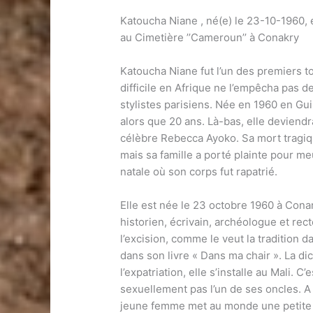
Katoucha Niane , né(e) le 23-10-1960, 
au Cimetière ’’Cameroun’’ à Conakry
Katoucha Niane fut l’un des premiers 
difficile en Afrique ne l’empêcha pas d
stylistes parisiens. Née en 1960 en Guiné
alors que 20 ans. Là-bas, elle deviendra
célèbre Rebecca Ayoko. Sa mort tragiqu
mais sa famille a porté plainte pour meu
natale où son corps fut rapatrié.
Elle est née le 23 octobre 1960 à Cona
historien, écrivain, archéologue et rect
l’excision, comme le veut la tradition 
dans son livre « Dans ma chair ». La d
l’expatriation, elle s’installe au Mali. 
sexuellement pas l’un de ses oncles. A 
jeune femme met au monde une petite fil