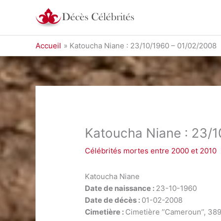
Aller
au
contenu
Accueil
Katoucha Niane : 23/10/1960 – 01/02/2008
Katoucha Niane : 23/1
Célébrités mortes entre 2000 et 2010
Katoucha Niane
Date de naissance :
23-10-1960
Date de décès :
01-02-2008
Cimetière :
Cimetière ’’Cameroun’’, 38