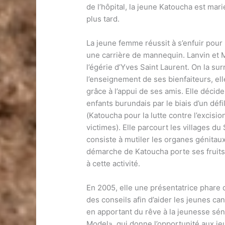
de l’hôpital, la jeune Katoucha est mari
plus tard.
La jeune femme réussit à s’enfuir pour 
une carrière de mannequin. Lanvin et Mu
l’égérie d’Yves Saint Laurent. On la s
l’enseignement de ses bienfaiteurs, ell
grâce à l’appui de ses amis. Elle décide
enfants burundais par le biais d’un déf
(Katoucha pour la lutte contre l’excisio
victimes). Elle parcourt les villages du
consiste à mutiler les organes génitaux
démarche de Katoucha porte ses fruit
à cette activité.
En 2005, elle une présentatrice phare 
des conseils afin d’aider les jeunes can
en apportant du rêve à la jeunesse sén
Model», qui donne l’opportunité aux je