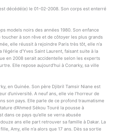
est décédé(e) le 01-02-2008. Son corps est enterré
tops models noirs des années 1980. Son enfance
e toucher à son rêve et de côtoyer les plus grands
e, elle réussit à rejoindre Paris très tôt, elle n’a
 l’égérie d’Yves Saint Laurent, faisant suite à la
e en 2008 serait accidentelle selon les experts
rtre. Elle repose aujourd’hui à Conarky, sa ville
rky, en Guinée. Son père Djibril Tamsir Niane est
eur d’université. A neuf ans, elle vie l’horreur de
dans son pays. Elle parle de ce profond traumatisme
ictature d’Ahmed Sékou Touré la pousse à
C’est dans ce pays qu’elle se verra abusée
douze ans elle part retrouver sa famille à Dakar. La
le, Amy, elle n’a alors que 17 ans. Dès sa sortie