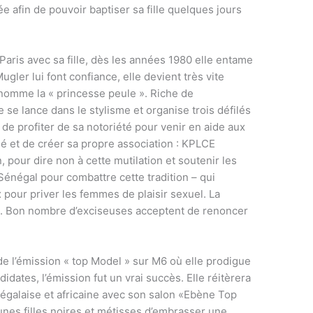
ée afin de pouvoir baptiser sa fille quelques jours
Paris avec sa fille, dès les années 1980 elle entame
gler lui font confiance, elle devient très vite
urnomme la « princesse peule ». Riche de
e se lance dans le stylisme et organise trois défilés
 de profiter de sa notoriété pour venir en aide aux
ilé et de créer sa propre association : KPLCE
n, pour dire non à cette mutilation et soutenir les
 Sénégal pour combattre cette tradition – qui
 pour priver les femmes de plaisir sexuel. La
s. Bon nombre d’exciseuses acceptent de renoncer
de l’émission « top Model » sur M6 où elle prodigue
didates, l’émission fut un vrai succès. Elle réitèrera
égalaise et africaine avec son salon «Ebène Top
unes filles noires et métisses d’embrasser une