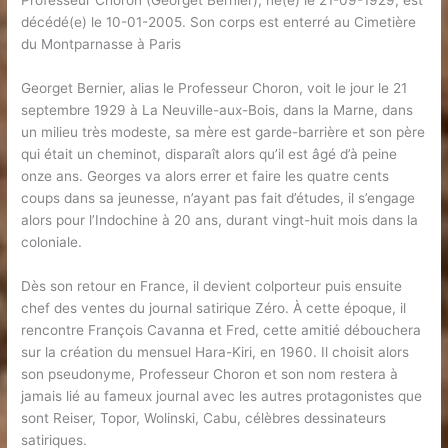
Professeur Choron (Georget Bernier), né(e) le 21-09-1929, est
décédé(e) le 10-01-2005. Son corps est enterré au Cimetière
du Montparnasse à Paris
Georget Bernier, alias le Professeur Choron, voit le jour le 21
septembre 1929 à La Neuville-aux-Bois, dans la Marne, dans
un milieu très modeste, sa mère est garde-barrière et son père
qui était un cheminot, disparaît alors qu’il est âgé d’à peine
onze ans. Georges va alors errer et faire les quatre cents
coups dans sa jeunesse, n’ayant pas fait d’études, il s’engage
alors pour l’Indochine à 20 ans, durant vingt-huit mois dans la
coloniale.
Dès son retour en France, il devient colporteur puis ensuite
chef des ventes du journal satirique Zéro. À cette époque, il
rencontre François Cavanna et Fred, cette amitié débouchera
sur la création du mensuel Hara-Kiri, en 1960. Il choisit alors
son pseudonyme, Professeur Choron et son nom restera à
jamais lié au fameux journal avec les autres protagonistes que
sont Reiser, Topor, Wolinski, Cabu, célèbres dessinateurs
satiriques.