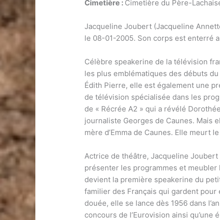
Cimetière :
Cimetière du Père-Lachais
Jacqueline Joubert (Jacqueline Annette
le 08-01-2005. Son corps est enterré 
Célèbre speakerine de la télévision fr
les plus emblématiques des débuts du 
Édith Pierre, elle est également une p
de télévision spécialisée dans les pro
de « Récrée A2 » qui a révélé Dorothée.
journaliste Georges de Caunes. Mais el
mère d’Emma de Caunes. Elle meurt le 
Actrice de théâtre, Jacqueline Joubert 
présenter les programmes et meubler l
devient la première speakerine du peti
familier des Français qui gardent pour e
douée, elle se lance dès 1956 dans l’a
concours de l’Eurovision ainsi qu’une