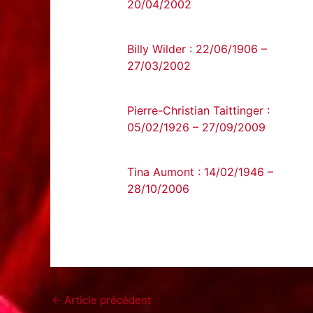
20/04/2002
Billy Wilder : 22/06/1906 –
27/03/2002
Pierre-Christian Taittinger :
05/02/1926 – 27/09/2009
Tina Aumont : 14/02/1946 –
28/10/2006
←
Article précédent