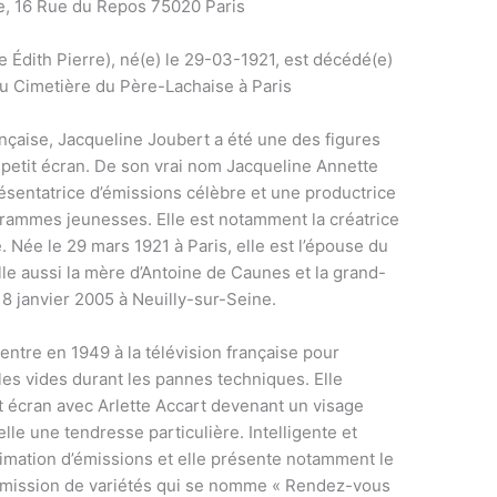
e, 16 Rue du Repos 75020 Paris
 Édith Pierre), né(e) le 29-03-1921, est décédé(e)
au Cimetière du Père-Lachaise à Paris
ançaise, Jacqueline Joubert a été une des figures
petit écran. De son vrai nom Jacqueline Annette
résentatrice d’émissions célèbre et une productrice
grammes jeunesses. Elle est notamment la créatrice
 Née le 29 mars 1921 à Paris, elle est l’épouse du
le aussi la mère d’Antoine de Caunes et la grand-
8 janvier 2005 à Neuilly-sur-Seine.
entre en 1949 à la télévision française pour
es vides durant les pannes techniques. Elle
t écran avec Arlette Accart devenant un visage
lle une tendresse particulière. Intelligente et
nimation d’émissions et elle présente notamment le
 émission de variétés qui se nomme « Rendez-vous