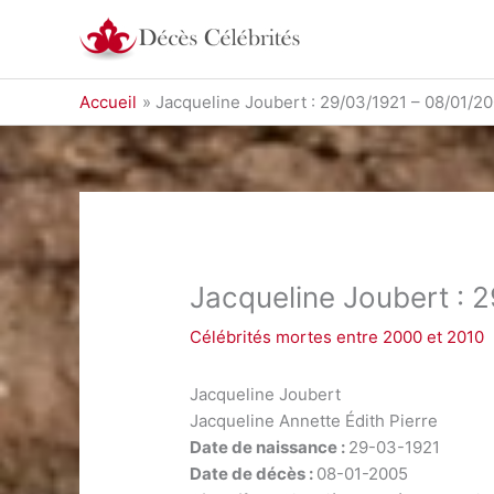
Aller
au
contenu
Accueil
Jacqueline Joubert : 29/03/1921 – 08/01/2
Jacqueline Joubert : 
Célébrités mortes entre 2000 et 2010
Jacqueline Joubert
Jacqueline Annette Édith Pierre
Date de naissance :
29-03-1921
Date de décès :
08-01-2005