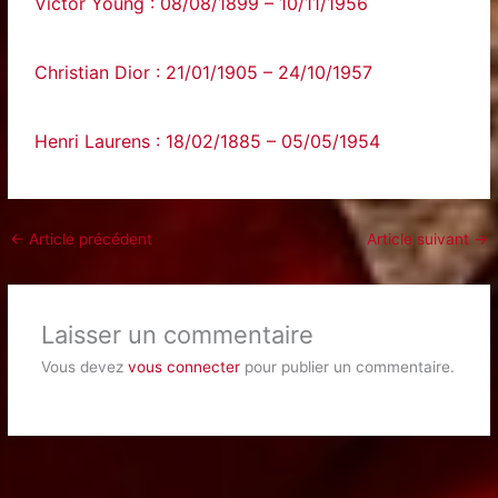
Victor Young : 08/08/1899 – 10/11/1956
Christian Dior : 21/01/1905 – 24/10/1957
Henri Laurens : 18/02/1885 – 05/05/1954
←
Article précédent
Article suivant
→
Laisser un commentaire
Vous devez
vous connecter
pour publier un commentaire.