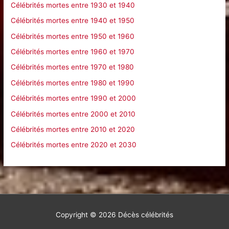
Célébrités mortes entre 1930 et 1940
Célébrités mortes entre 1940 et 1950
Célébrités mortes entre 1950 et 1960
Célébrités mortes entre 1960 et 1970
Célébrités mortes entre 1970 et 1980
Célébrités mortes entre 1980 et 1990
Célébrités mortes entre 1990 et 2000
Célébrités mortes entre 2000 et 2010
Célébrités mortes entre 2010 et 2020
Célébrités mortes entre 2020 et 2030
Copyright © 2026
Décès célébrités