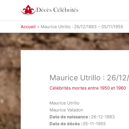
Aller
au
contenu
Accueil
Maurice Utrillo : 26/12/1883 – 05/11/1955
Maurice Utrillo : 26/1
Célébrités mortes entre 1950 et 1960
Maurice Utrillo
Maurice Valadon
Date de naissance :
26-12-1883
Date de décès :
05-11-1955