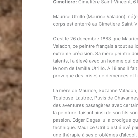
Cimetière :
Cimetière Saint-Vincent, 6
Maurice Utrillo (Maurice Valadon), né(
corps est enterré au Cimetière Saint-V
C’est le 26 décembre 1883 que Maurice 
Valadon, ce peintre français a tout au 
extrême précision. Sa mère peintre don
talents, l’a élevé avec un homme qui de
le nom de famille Utrillo. A 18 ans il fa
provoque des crises de démences et le
La mère de Maurice, Suzanne Valadon,
Toulouse-Lautrec, Puvis de Chavannes,
des aventures passagères avec certains 
la peinture, faisant ainsi de son fils so
passion. Edgar Degas lui a prodigué qu
technique. Maurice Utrillo est élevé pa
une thérapie à ses problèmes d’alcool,