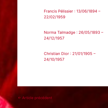
Francis Pélissier : 13/06/1894 –
22/02/1959
Norma Talmadge : 26/05/1893 –
24/12/1957
Christian Dior : 21/01/1905 –
24/10/1957
←
Article précédent