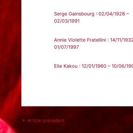
Serge Gainsbourg : 02/04/1928 –
02/03/1991
Annie Violette Fratellini : 14/11/193
01/07/1997
Elie Kakou : 12/01/1960 – 10/06/19
←
Article précédent