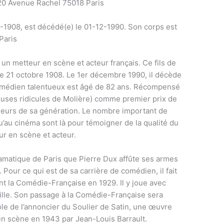
20 Avenue Rachel 75018 Paris
10-1908, est décédé(e) le 01-12-1990. Son corps est
Paris
 un metteur en scène et acteur français. Ce fils de
 le 21 octobre 1908. Le 1er décembre 1990, il décède
 comédien talentueux est âgé de 82 ans. Récompensé
euses ridicules de Molière) comme premier prix de
illeurs de sa génération. Le nombre important de
u’au cinéma sont là pour témoigner de la qualité du
ur en scène et acteur.
dramatique de Paris que Pierre Dux affûte ses armes
 Pour ce qui est de sa carrière de comédien, il fait
nt la Comédie-Française en 1929. Il y joue avec
éville. Son passage à la Comédie-Française sera
le de l’annoncier du Soulier de Satin, une œuvre
en scène en 1943 par Jean-Louis Barrault.