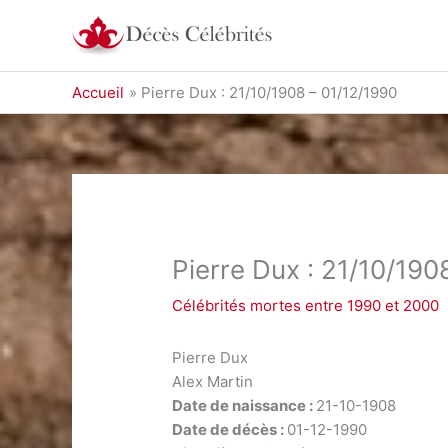
Aller
au
contenu
Accueil
Pierre Dux : 21/10/1908 – 01/12/1990
Pierre Dux : 21/10/190
Célébrités mortes entre 1990 et 2000
Pierre Dux
Alex Martin
Date de naissance :
21-10-1908
Date de décès :
01-12-1990