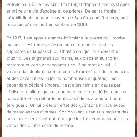
Petrelcina. Dès le noviciat, il fait l’objet d’apparitions mystiques
et mène une vie d’ascèse et de prières. De santé fragile, il
s’établit finalement au couvent de San Giovanni Rotondo, où il
resta jusqu’à sa mort en septembre 1968.
En 1917, il est appelé comme infirmier à la guerre où il tombe
malade. Il est renvoyé à son monastère où il reçoit les
stigmates de la passion du Christ alors qu’il prie devant un
crucifix. Ses stigmates aux mains, aux pieds et au thorax
resteront ouverts et sanglants jusqu’à sa mort ce qui lui
vaudra des douleurs permanentes. Examiné par des médecins
et des psychiatres, objet de nombreuses enquêtes, il est
cependant déclaré sincère. Il est alors remis en cause par
l’Eglise catholique qui voit une menace et une dérive dans sa
popularité et les débordements des fidèles accourant pour
être guéris. On lui prête en effet des guérisons miraculeuses
de maladies très diverses. Son couvent a tenu un registre des
faits miraculeux dont ont témoigné les très nombreux pèlerins
venus des quatre coins du monde.