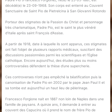
Padre Pio (Francesco Forgione), né(e) le 25-05-1887, est
décédé(e) le 23-09-1968. Son corps est enterré au Couvent
Sanctuaire de Saint Pio de Pietrelcina à San Giovanni Rotondo
Porteur des stigmates de la Passion du Christ et personnage
très charismatique, Padre Pio, est le saint le plus vénéré
d’Italie après saint François d’Assise.
A partir de 1918, date à laquelle ils sont apparus, ces stigmates
ont fait l’objet de plusieurs rapports médicaux, suscitant des
discussions passionnées parmi les scientifiques et l’Eglise
catholique. Encore aujourd’hui, des études plus ou moins
controversées défendent la thèse d’une supercherie.
Ces controverses n’ont pas empêché la béatification puis la
canonisation de Padre Pio en 2002 par le pape Jean Paul II et
sa tombe est aujourd’hui un haut lieu de pèlerinage.
Francesco Forgione nait en 1887 non loin de Naples dans une
famille de paysans. A quinze ans, il demande à entrer au
couvent des Capucins où il prend le nom de frère Pio de