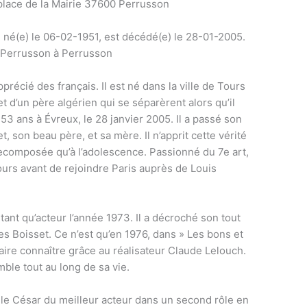
place de la Mairie 37600 Perrusson
 né(e) le 06-02-1951, est décédé(e) le 28-01-2005.
 Perrusson à Perrusson
précié des français. Il est né dans la ville de Tours
et d’un père algérien qui se séparèrent alors qu’il
e 53 ans à Évreux, le 28 janvier 2005. Il a passé son
 son beau père, et sa mère. Il n’apprit cette vérité
ecomposée qu’à l’adolescence. Passionné du 7e art,
ours avant de rejoindre Paris auprès de Louis
tant qu’acteur l’année 1973. Il a décroché son tout
ves Boisset. Ce n’est qu’en 1976, dans » Les bons et
faire connaître grâce au réalisateur Claude Lelouch.
emble tout au long de sa vie.
t le César du meilleur acteur dans un second rôle en