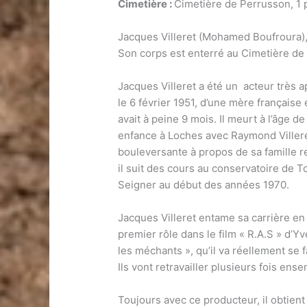
Cimetière :
Cimetière de Perrusson, 1 
Jacques Villeret (Mohamed Boufroura),
Son corps est enterré au Cimetière de
Jacques Villeret a été un acteur très ap
le 6 février 1951, d’une mère française 
avait à peine 9 mois. Il meurt à l’âge d
enfance à Loches avec Raymond Villeret,
bouleversante à propos de sa famille r
il suit des cours au conservatoire de T
Seigner au début des années 1970.
Jacques Villeret entame sa carrière en 
premier rôle dans le film « R.A.S » d’Y
les méchants », qu’il va réellement se 
Ils vont retravailler plusieurs fois ens
Toujours avec ce producteur, il obtien