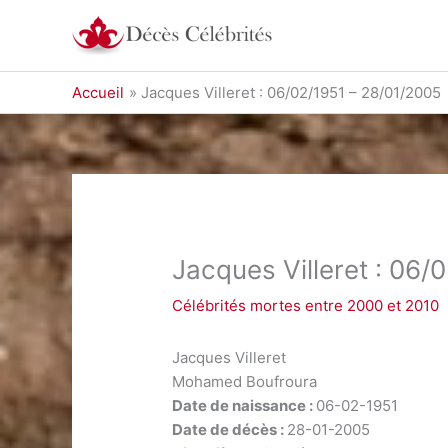
Aller
au
contenu
Accueil
Jacques Villeret : 06/02/1951 – 28/01/2005
Jacques Villeret : 06/
Célébrités mortes entre 2000 et 2010
Jacques Villeret
Mohamed Boufroura
Date de naissance :
06-02-1951
Date de décès :
28-01-2005