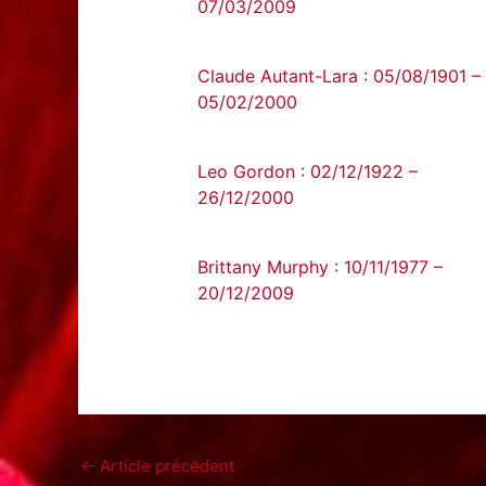
07/03/2009
Claude Autant-Lara : 05/08/1901 –
05/02/2000
Leo Gordon : 02/12/1922 –
26/12/2000
Brittany Murphy : 10/11/1977 –
20/12/2009
←
Article précédent