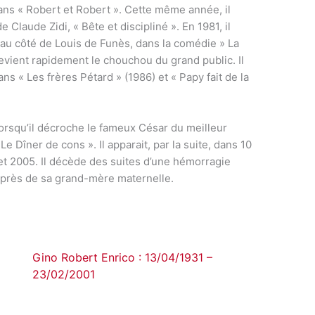
 dans « Robert et Robert ». Cette même année, il
e Claude Zidi, « Bête et discipliné ». En 1981, il
 au côté de Louis de Funès, dans la comédie » La
devient rapidement le chouchou du grand public. Il
ns « Les frères Pétard » (1986) et « Papy fait de la
lorsqu’il décroche le fameux César du meilleur
e Dîner de cons ». Il apparait, par la suite, dans 10
et 2005. Il décède des suites d’une hémorragie
auprès de sa grand-mère maternelle.
Gino Robert Enrico : 13/04/1931 –
23/02/2001