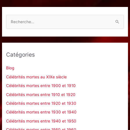
R
e
c
h
e
Catégories
r
c
Blog
h
Célébrités mortes au XIXe siècle
e
Célébrités mortes entre 1900 et 1910
r
Célébrités mortes entre 1910 et 1920
Célébrités mortes entre 1920 et 1930
:
Célébrités mortes entre 1930 et 1940
Célébrités mortes entre 1940 et 1950
Célébrités mortes entre 1950 et 1960