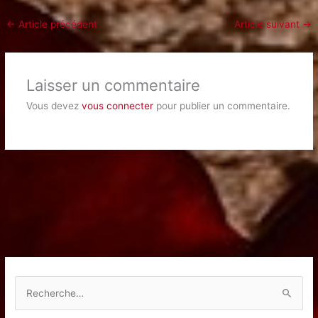
←
Article précédent
Article suivant
→
Laisser un commentaire
Vous devez
vous connecter
pour publier un commentaire.
R
e