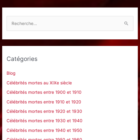
R
e
c
h
e
Catégories
r
c
Blog
h
Célébrités mortes au XIXe siècle
e
Célébrités mortes entre 1900 et 1910
r
Célébrités mortes entre 1910 et 1920
Célébrités mortes entre 1920 et 1930
:
Célébrités mortes entre 1930 et 1940
Célébrités mortes entre 1940 et 1950
Célébrités mortes entre 1950 et 1960