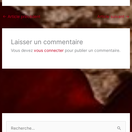
←
Article précédent
Article suivant
→
Laisser un commentaire
Vous devez
vous connecter
pour publier un commentaire.
R