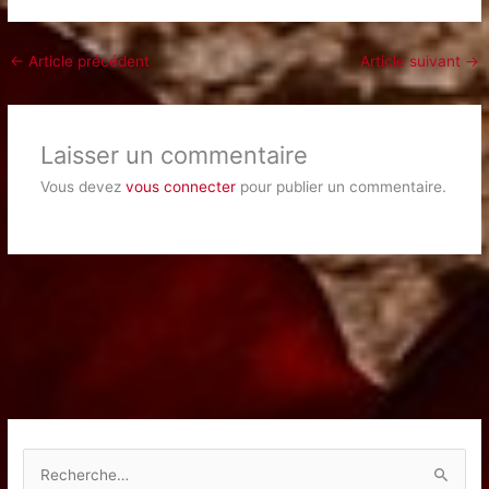
←
Article précédent
Article suivant
→
Laisser un commentaire
Vous devez
vous connecter
pour publier un commentaire.
R