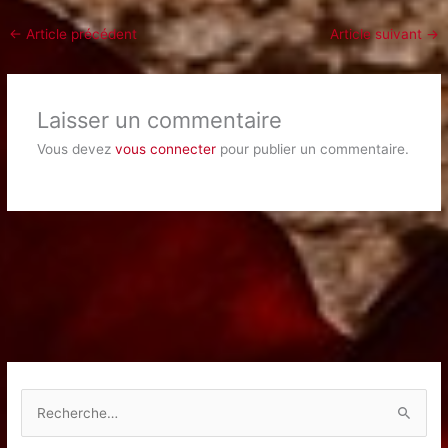
←
Article précédent
Article suivant
→
Laisser un commentaire
Vous devez
vous connecter
pour publier un commentaire.
R
e