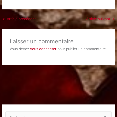
←
Article précédent
Article suivant
→
Laisser un commentaire
Vous devez
vous connecter
pour publier un commentaire.
R