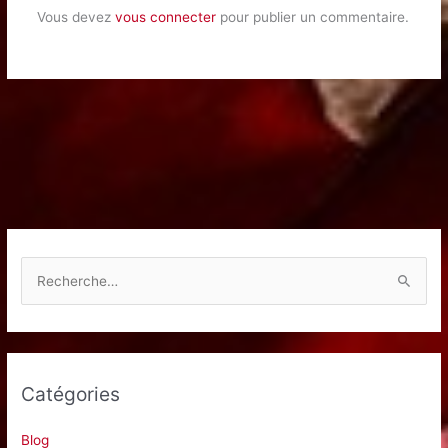
Vous devez
vous connecter
pour publier un commentaire.
R
e
c
h
e
Catégories
r
c
Blog