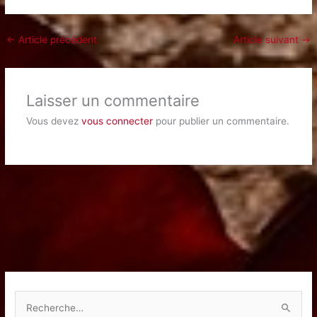
←
Article précédent
Article suivant
→
Laisser un commentaire
Vous devez
vous connecter
pour publier un commentaire.
R