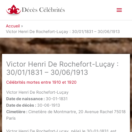
Aller
Men
au
contenu
princ
Accueil
Victor Henri De Rochefort-Luçay : 30/01/1831 – 30/06/1913
Victor Henri De Rochefort-Luçay :
30/01/1831 – 30/06/1913
Célébrités mortes entre 1910 et 1920
Victor Henri De Rochefort-Luçay
Date de naissance :
30-01-1831
Date de décès :
30-06-1913
Cimetière :
Cimetière de Montmartre, 20 Avenue Rachel 75018
Paris
Victor Henri De Rochefort-Luçay, né(e) le 30-01-1831, est