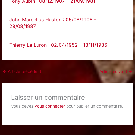
Tony Aubin : 08/12/1907 – 21/09/1981
John Marcellus Huston : 05/08/1906 –
28/08/1987
Thierry Le Luron : 02/04/1952 – 13/11/1986
←
Article précédent
Article suivant
→
Laisser un commentaire
Vous devez
vous connecter
pour publier un commentaire.