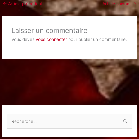
←
Article précédent
Article suivant
→
Laisser un commentaire
Vous devez
vous connecter
pour publier un commentaire.
R
e
c