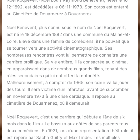
Noël Roquevert (Noël Louis Raymond Bénévent), né(e) le 18-
12-1892, est décédé(e) le 06-11-1973. Son corps est enterré
au Cimetière de Douarnerez à Douarnerez
Noël Bénévent, plus connu sous le nom de Noël Roquevert,
est né le 18 décembre 1892 dans une commune du Maine-et-
Loire. Elevé dans une famille de comédiens, il ne pouvait que
se tourner vers une activité cinématographique. Ses
nombreuses rencontres vont lui permettre de connaitre une
carrière prolifique. Sa vie entière, il l’a consacrée au cinéma,
en apparaissant dans de nombreux grands films, tenant des
rôles secondaires qui lui ont offert la notoriété.
Malheureusement, à compter de 1965, son cœur va lui jouer
des tours. Il sera victime d’un infarctus, avant de succomber
en novembre 1973 à une crise cardiaque. Il repose au
cimetière de Douarnenez, où il demeurait.
Noël Roquevert, c’est une carrière qui débute à l’âge de six
mois dans le film « Le bossu » aux côtés de ses parents tous
deux comédiens. En 1921, lors d’une représentation théâtrale, il
est repéré par Sacha Guitry et Max Linder. Les multiples